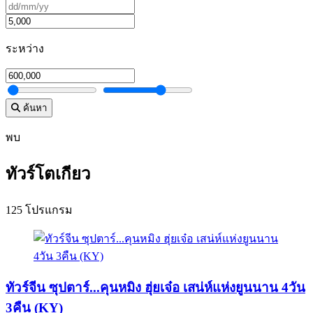
ระหว่าง
ค้นหา
พบ
ทัวร์โตเกียว
125 โปรแกรม
ทัวร์จีน ซุปตาร์...คุนหมิง ฮุ่ยเจ๋อ เสน่ห์แห่งยูนนาน 4วัน
3คืน (KY)