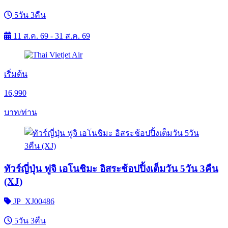
5วัน 3คืน
11 ส.ค. 69 - 31 ส.ค. 69
เริ่มต้น
16,990
บาท/ท่าน
ทัวร์ญี่ปุ่น ฟูจิ เอโนชิมะ อิสระช้อปปิ้งเต็มวัน 5วัน 3คืน
(XJ)
JP_XJ00486
5วัน 3คืน