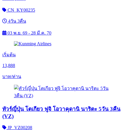
CN_KY00235
4วัน 3คืน
03 พ.ย. 69 - 28 มี.ค. 70
เริ่มต้น
13,888
บาท/ท่าน
ทัวร์ญี่ปุ่น โตเกียว ฟูจิ โอวาคุดานิ นาริตะ 5วัน 3คืน
(VZ)
JP_VZ00208